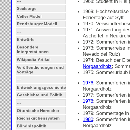
1968: Student in Kiel
---
Seelsorge
1969: Hochzeitsreis
Celler Modell
Ferientage auf Sylt
1970: Verwandtenbesu
Rendsburger Modell
1971: Auswertung des
---
Ascheffel in Neukirch
Entwürfe
1972: Sommerferien i
Besondere
1973: Sommerreise in
Interpretationen
Nevado del Ruiz)
Wikipedia-Artikel
1974: Besuch der Elt
Norgaardholz
; Sommer
Veröffentlichungen und
1975: Sommerurlaub i
Vorträge
---
1976
: Sommerferien 
Entwicklungsgeschichte
Norgaardholz
1977: Sommerferien 
Geschichte und Politik
1978
: Sommerferien 
---
Norgaardholz
Ottonische Herrscher
1979: Sommertage i
Reichskirchensystem
1980
: Sommerferien 
Norgaardholz
Bündnispolitik