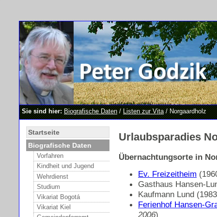
Sie sind hier:
Biografische Daten
/
Listen zur Vita
/ Norgaardholz
Startseite
Urlaubsparadies N
Biografische Daten
Übernachtungsorte in No
Vorfahren
Kindheit und Jugend
Ev. Freizeitheim
(1960
Wehrdienst
Gasthaus Hansen-Lun
Studium
Kaufmann Lund (1983
Vikariat Bogotá
Ferienhof Hansen-Gra
Vikariat Kiel
2006
)