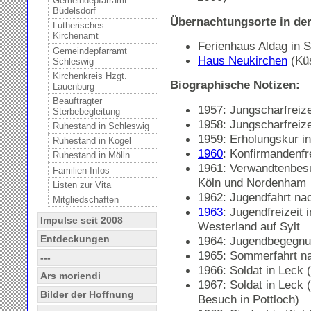
Gemeindepfarramt
Büdelsdorf
Übernachtungsorte in de
Lutherisches
Kirchenamt
Ferienhaus Aldag in S
Gemeindepfarramt
Haus Neukirchen
(Küs
Schleswig
Kirchenkreis Hzgt.
Biographische Notizen:
Lauenburg
Beauftragter
1957: Jungscharfreize
Sterbebegleitung
1958: Jungscharfreiz
Ruhestand in Schleswig
1959: Erholungskur in
Ruhestand in Kogel
1960
: Konfirmandenfr
Ruhestand in Mölln
1961: Verwandtenbes
Familien-Infos
Köln und Nordenham
Listen zur Vita
1962: Jugendfahrt na
Mitgliedschaften
1963
: Jugendfreizeit 
Impulse seit 2008
Westerland auf Sylt
Entdeckungen
1964: Jugendbegegnun
1965: Sommerfahrt 
---
1966: Soldat in Leck
Ars moriendi
1967: Soldat in Leck 
Bilder der Hoffnung
Besuch in Pottloch)