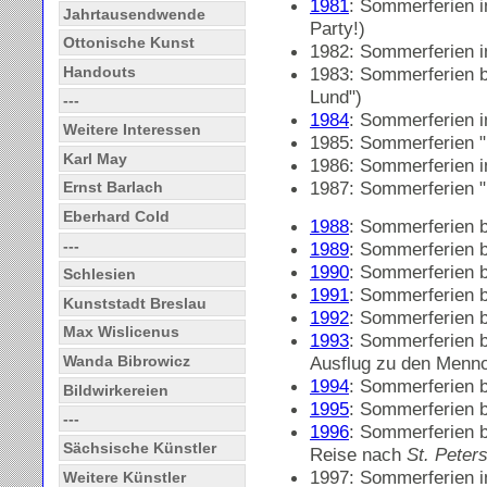
1981
: Sommerferien 
Jahrtausendwende
Party!)
Ottonische Kunst
1982: Sommerferien 
1983: Sommerferien 
Handouts
Lund")
---
1984
: Sommerferien 
Weitere Interessen
1985: Sommerferien 
Karl May
1986: Sommerferien 
1987: Sommerferien 
Ernst Barlach
Eberhard Cold
1988
: Sommerferien b
---
1989
: Sommerferien b
1990
: Sommerferien b
Schlesien
1991
: Sommerferien b
Kunststadt Breslau
1992
: Sommerferien b
Max Wislicenus
1993
: Sommerferien b
Ausflug zu den Menn
Wanda Bibrowicz
1994
: Sommerferien b
Bildwirkereien
1995
: Sommerferien b
---
1996
: Sommerferien b
Sächsische Künstler
Reise nach
St. Peter
1997: Sommerferien 
Weitere Künstler