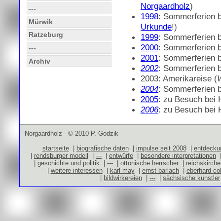
Norgaardholz
)
---
1998
: Sommerferien b
Mürwik
Urkunde
!)
Ratzeburg
1999
: Sommerferien b
2000
: Sommerferien b
---
2001
: Sommerferien b
Archiv
2002
: Sommerferien b
2003: Amerikareise (
2004
: Sommerferien b
2005
: zu Besuch bei 
2006
: zu Besuch bei 
Norgaardholz - © 2010 P. Godzik
startseite
|
biografische daten
|
impulse seit 2008
|
entdecku
|
rendsburger modell
|
---
|
entwürfe
|
besondere interpretationen
|
geschichte und politik
|
---
|
ottonische herrscher
|
reichskirch
|
weitere interessen
|
karl may
|
ernst barlach
|
eberhard co
|
bildwirkereien
|
---
|
sächsische künstler