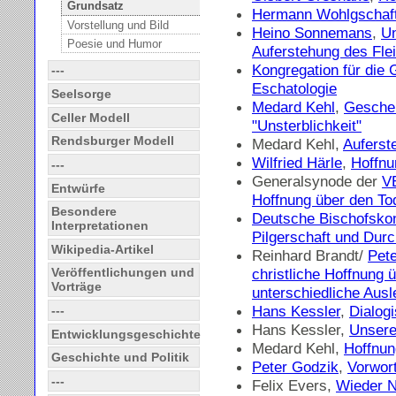
Grundsatz
Hermann Wohlgschaf
Vorstellung und Bild
Heino Sonnemans
,
Un
Poesie und Humor
Auferstehung des Fle
Kongregation für die 
---
Eschatologie
Seelsorge
Medard Kehl
,
Geschen
Celler Modell
"Unsterblichkeit"
Rendsburger Modell
Medard Kehl,
Auferst
Wilfried Härle
,
Hoffnu
---
Generalsynode der
V
Entwürfe
Hoffnung über den To
Besondere
Deutsche Bischofsko
Interpretationen
Pilgerschaft und Du
Wikipedia-Artikel
Reinhard Brandt/
Pet
christliche Hoffnung 
Veröffentlichungen und
Vorträge
unterschiedliche Aus
Hans Kessler
,
Dialogi
---
Hans Kessler,
Unsere
Entwicklungsgeschichte
Medard Kehl,
Hoffnun
Geschichte und Politik
Peter Godzik
,
Vorwor
---
Felix Evers,
Wieder 