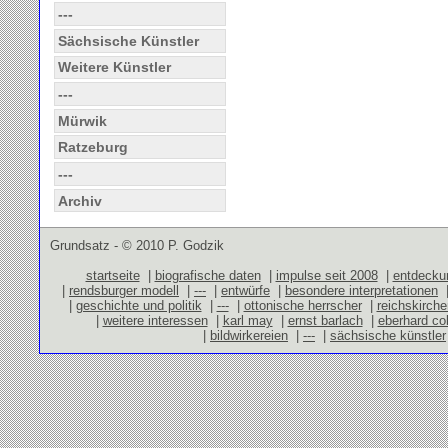
---
Sächsische Künstler
Weitere Künstler
---
Mürwik
Ratzeburg
---
Archiv
Grundsatz - © 2010 P. Godzik
startseite
|
biografische daten
|
impulse seit 2008
|
entdecku
|
rendsburger modell
|
---
|
entwürfe
|
besondere interpretationen
|
geschichte und politik
|
---
|
ottonische herrscher
|
reichskirch
|
weitere interessen
|
karl may
|
ernst barlach
|
eberhard co
|
bildwirkereien
|
---
|
sächsische künstler