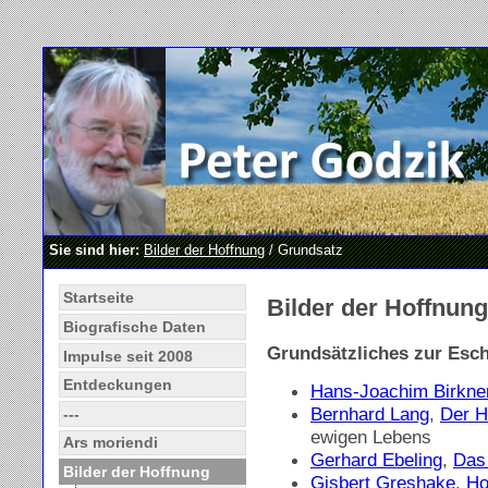
Sie sind hier:
Bilder der Hoffnung
/ Grundsatz
Startseite
Bilder der Hoffnung
Biografische Daten
Grundsätzliches zur Esch
Impulse seit 2008
Entdeckungen
Hans-Joachim Birkne
Bernhard Lang
,
Der 
---
ewigen Lebens
Ars moriendi
Gerhard Ebeling
,
Das
Bilder der Hoffnung
Gisbert Greshake
,
Ho