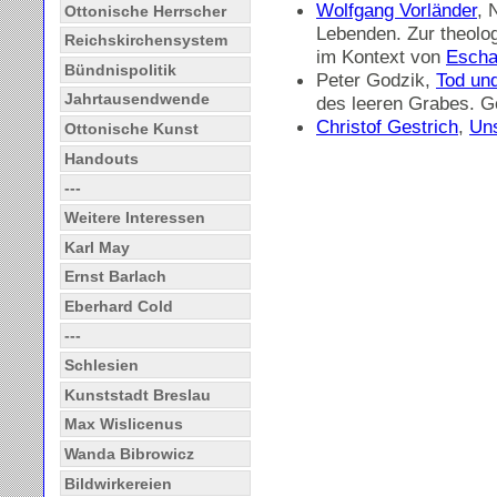
Wolfgang Vorländer
, 
Ottonische Herrscher
Lebenden. Zur theolo
Reichskirchensystem
im Kontext von
Escha
Bündnispolitik
Peter Godzik,
Tod un
Jahrtausendwende
des leeren Grabes. G
Christof Gestrich
,
Uns
Ottonische Kunst
Handouts
---
Weitere Interessen
Karl May
Ernst Barlach
Eberhard Cold
---
Schlesien
Kunststadt Breslau
Max Wislicenus
Wanda Bibrowicz
Bildwirkereien