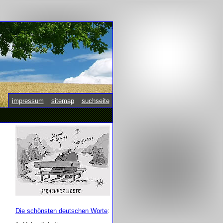
impressum
|
sitemap
|
suchseite
Die schönsten deutschen Worte
: