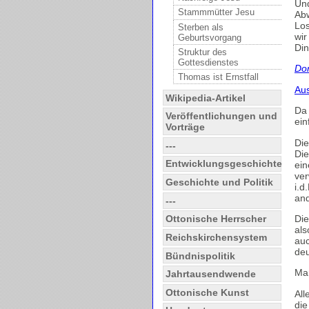
Und
Stammmütter Jesu
Abw
Los
Sterben als
wir
Geburtsvorgang
Din
Struktur des
Gottesdienstes
Dor
Thomas ist Ernstfall
Aus
Wikipedia-Artikel
Da 
Veröffentlichungen und
ein
Vorträge
Die
---
Die
Entwicklungsgeschichte
ein
ver
Geschichte und Politik
i.d
and
---
Die
Ottonische Herrscher
als
Reichskirchensystem
auc
deu
Bündnispolitik
Mar
Jahrtausendwende
Ottonische Kunst
All
die