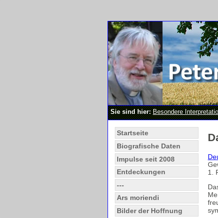
Sie sind hier:
Besondere Interpretati
Startseite
D
Biografische Daten
Deu
Impulse seit 2008
Ge
Entdeckungen
1. 
---
Das
Men
Ars moriendi
fre
sym
Bilder der Hoffnung