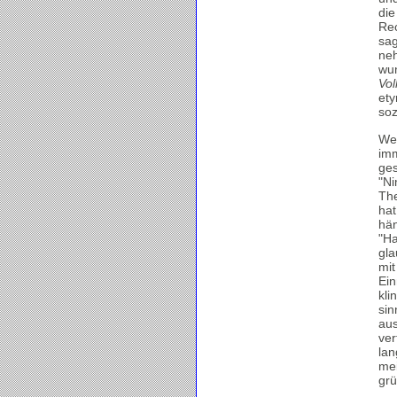
die
Rec
sag
neh
wun
Vol
ety
soz
Wer
imm
ges
"Ni
The
hat
hän
"Ha
gla
mit
Ein
kli
sin
aus
ver
lan
mei
grü