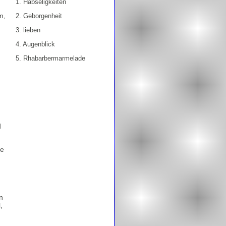
1. Habseligkeiten
m,
2. Geborgenheit
3. lieben
4. Augenblick
5. Rhabarbermarmelade
d
ie
n
,