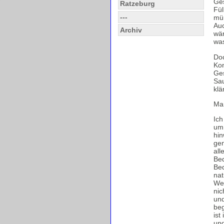
Ges
Ratzeburg
Fül
---
müß
Auc
Archiv
wär
was
Doc
Kon
Ges
Sau
klä
Mar
Ich
um 
hin
gen
all
Bed
Bed
nat
Wen
nic
und
beg
is
und