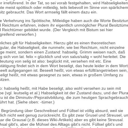
r irreführend. In der Tat, so sei vorab festgehalten, wird Habseligkeiten
te meist spöttisch oder mitleidig, teils liebevoll im Sinne von spärliche
itz gebraucht. Das Wort armselig fällt einem dazu ein.
e Verkehrung ins Spöttische, Mitleidige haben auch die Worte Besitztu
 Reichtum erfahren, indem ihr eigentlich unmöglicher Plural Besitztüm
 Reichtümer gebildet wurde. (Der Vergleich mit Bistum sei hier
greifend verworfen.)
liches gilt für Habseligkeiten. Hierzu gibt es einen theoretischen
gular, die Habseligkeit, die nunmehr, wie bei Reichtum, nicht einzelne
ge meint, sondern einen Zustand: habselig. Grimm weisen nach, daß
ig sich von lat. felix = glücklich und von salus/salig = wohl herleitet. Die
eutung von selig ist also: beglückt mit, versehen mit etc. Eine
tätigung findet sich in dem Wort beseligt, das heute leider in dem Wort
eelt aufgegangen ist. Beseelt heißt, von etwas erfüllt/angetrieben sein,
eligt heißt, mit etwas gesegnet zu sein, etwas in großem Umfang zu
itzen.
o: habselig heißt, mit Habe beseligt, also wohl versehen zu sein mit
e (vgl. leutselig et al.) Habseligkeit ist der Zustand dazu, und der Plura
u ist die Diminutiv-/Pejorativbildung, die zum heutigen Sprachgebrauc
ührt hat. (Siehe oben: -tümer.)
 Begründung über Geschreibsel und Füllsel ist völlig absurd, weil sie
tlich nicht weit genug zurückreicht. Es gibt zwar Grusel und Streusel, u
ar die Grausal (z.B. dieses Wiki-Artikels) aber es gibt keine Streusal.
sal gibt's, aber die Mühsel des Alltags gibt's nicht. Füllsel gibt's und