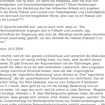
chreibsel, das ist wahr, vor allem bei Wikipedia, aber hat man von
lseligkeiten und Geschreibseligkeiten gehört? Diese Herleitungen
ten ja laut der Herleitung des hier kritisierten Artikels sich ergeben.
h die Worte Habsel und Leutsel (von Habseligkeiten und Leutseligkeit)
en demnach korrekt hergeleitete Worte, aber was ist ein Habsel und
 ein Leutsel???
h Sprache wandelt sich, warum auch nicht, etwa so: "Die
ferenzteilnehmer ergingen sich in Füllseln und Leutseln, das
chreibsel der Regierung wies man ab. Allerdings würde jedes einzelne
msel (saumselig) geprüft, um den Verbleib der Habsel (Habseln?) zu
ren."
kus, 16.6.2009
 möchte, weil ich hier gerade vorbeischaue und seinerzeit die Diskussi
die Jury usw. ein wenig verfolgt habe, nur leise, aber deutlich darauf
weise: Es gibt Grenzen der Argumentation mit der Etymologie, ganz
erell! Vor allem ist es ein weit verbreiteter Laienirrtum, dem Linguisten
erdings manchmal Vorschub leisten, dass die alte, ursprüngliche
eutung die "eigentliche Bedeutung" eines Wortes ist. Eine "eigentliche
eutung", die der sprachhistorisch Unwissende nur nicht kennt. Das ist
ürlich Unfug. Ein Wort bedeutet, was es zum Zeitpunkt X bedeutet.
n X = heute, dann geht es nur um die heutige Bedeutung und um
hts weiter. Ich sage das auch, weil ich schon zu viele Seminar-, Magiste
 sonstige -Arbeiten z. B. über Werbesprache gelesen habe, die damit
innen, dass gesagt wird: werban, mhd. drehen, bewegen, wenden. Da
t im Zusammehang mit Werbesprache heute nur Gelehrsamkeitsgerede
 man sollte solcherlei Belesenheitsnachweise wirklich weglassen. -- W