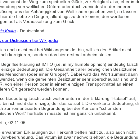
 wo sonst der Weg zum spirituellen Glück, zur Seligkeit also, eher in d
endung von weltlichen Gütern oder doch zumindest in der inneren
lösung aus der Abhängigkeit von Weltlichem gesehen wird, so fassen
 hier die Liebe zu Dingen, allerdings zu den kleinen, den wertlosen
gen auf als Voraussetzung zum Glück.
is Kalka
- Deutschland
 der Diskussion bei Wikipedia
ich noch nicht mal bei Wiki angemeldet bin, will ich den Artikel nicht
fach korrigieren, sondern das hier erstmal anheim stellen.
 Begriffserklärung ist IMHO (i.e. in my humble opinion) eindeutig falsch
 einzige Bedeutung ist "Die Gesamtheit aller beweglichen Besitztümer
es Menschen (oder einer Gruppe)". Dabei wird das Wort zumeist dann
wendet, wenn die gemeinten Besitztümer sehr überschaubar sind und
.R. von einer Person oder in einem einzigen Transportmittel an einen
eren Ort gebracht werden können.
se Bedeutung taucht auch weiter unten in der Erklärung "Habsel" auf;
o bin ich nicht der einzige, der das so sieht. Die verklärte Bedeutung, d
h zur romantisierten Begründung bei der Kür zum "schönsten
tschen Wort" herhalten musste, ist mir gänzlich unbekannt.
tin, 02.11.06
e erwähnten Erklärungen zur Herkunft treffen nicht zu, also auch nicht
 Jurybegründung. Das Votum ist zwar nachvollziehbar, die Begründung