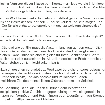
ischer Vertreter dieser Klasse von Eigentümern ist etwa ein 6-jähriges
d, das den Inhalt seiner Hosentaschen ausbreitet, um sich am Reichtu
der Vielfalt der geliebten Sammlung zu erfreuen.
r das Wort bezeichnet - die mehr vom Mitleid geprägte Variante - den
rlichen Besitz dessen, der sein Zuhause verliert und sein karges Hab
 Gut für alle sichtbar transportieren muss, zu welchem Unterschlupf
ch immer.
 schwer lässt sich das Wort im Singular vorstellen: Eine Habseligkeit? -
einfach ist die Seligkeit nicht zu erringen.
lfältig und wie zufällig muss die Ansammlung von auf den ersten Blick
tlosen Gegenständen sein, um das Prädikat der Habseligkeiten zu
dienen. Dabei muss sie aber zugleich für ihren Besitzer einen Wert
stellen, der sich aus seinem individuellen seelischen Erleben ergibt un
 Außenstehende nicht leicht erkennbar ist.
ikalisch gesehen verbindet das Wort zwei Bereiche unseres Lebens, d
gegengesetzter nicht sein könnten: das höchst weltliche Haben, d. h.
 irdischen Besitz, und das höchste und im irdischen Leben
rreichbare Ziel des menschlichen Glücksstrebens: die Seligkeit.
se Spannung ist es, die uns dazu bringt, dem Besitzer der
seligkeiten positive Gefühle entgegenzubringen, wie sie gemeinhin de
itzern von Vermögen und Reichtümern oder Eigentümern von Krempel
ümpel und Altpapier versagt bleiben.