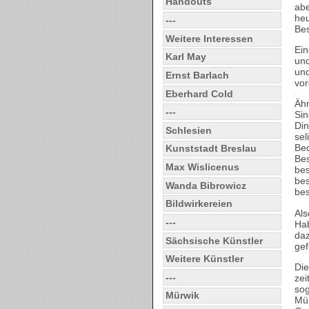
Handouts
abe
heu
---
Bes
Weitere Interessen
Ein
Karl May
und
und
Ernst Barlach
vor
Eberhard Cold
Ähn
---
Sin
Din
Schlesien
sel
Bed
Kunststadt Breslau
Bes
Max Wislicenus
bes
bes
Wanda Bibrowicz
bes
Bildwirkereien
Als
---
Hab
daz
Sächsische Künstler
gef
Weitere Künstler
Die
---
zei
sog
Mürwik
Müh