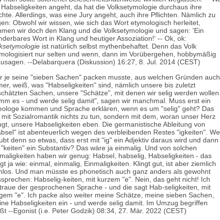
 Habseligkeiten angeht, da hat die Volksetymologie durchaus ihre
hte. Allerdings, was eine Jury angeht, auch ihre Pflichten. Nämlich zu
en: Obwohl wir wissen, wie sich das Wort etymologisch herleitet,
men wir doch den Klang und die Volksetymologie und sagen: 'Ein
derbares Wort in Klang und heutiger Assoziation!' -- Ok, ok:
ksetymologie
ist natürlich selbst mythenbehaftet. Denn das Volk
mologisiert nur selten und wenn, dann im Vorübergehen, hobbymäßig
usagen. --Delabarquera (Diskussion) 16:27, 8. Jul. 2014 (CEST)
 je seine "sieben Sachen" packen musste, aus welchen Gründen auch
er, weiß, was "Habseligkeiten" sind, nämlich unsere bis zuletzt
chätzten Sachen, unsere "Schätze", mit denen wir selig werden wollen
mm es - und werde selig damit", sagen wir manchmal. Muss erst ein
ologe kommen und Sprache erklären, wenn es um "selig" geht? Das
 mit Sozialromantik nichts zu tun, sondern mit dem, woran unser Herz
gt, unsere Habseligkeiten eben. Die germanistische Ableitung von
bsel" ist abenteuerlich wegen des verbleibenden Restes "igkeiten". We
ubt denn so etwas, dass erst mit "ig" ein Adjektiv daraus wird und dann
 "keiten" ein Substantiv? Das wäre ja einmalig. Und von solchen
maligkeiten haben wir genug: Habsel, habselig, Habseligkeiten - das
ngt ja wie: einmal, einmalig, Einmaligkeiten. Klingt gut, ist aber ziemlich
nlos. Und man müsste es phonetisch auch ganz anders als gewohnt
sprechen: Habselig-keiten, mit kurzem "e". Nein, das geht nicht! Ich
traue der gesprochenen Sprache - und die sagt Hab-seligkeiten, mit
gem "e". Ich packe also weiter meine Schätze, meine sieben Sachen,
ne Habseligkeiten ein - und werde selig damit. Im Umzug begriffen
ßt --Egonist (i.e. Peter Godzik) 08:34, 27. Mär. 2022 (CEST)