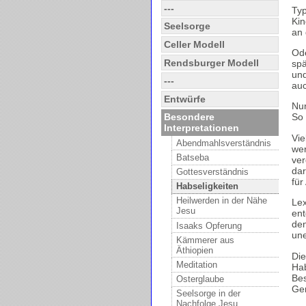
---
Typ
Kin
Seelsorge
an 
Celler Modell
Ode
Rendsburger Modell
spä
und
---
au
Entwürfe
Nur
Besondere
So 
Interpretationen
Vie
Abendmahlsverständnis
wer
Batseba
ver
dar
Gottesverständnis
für
Habseligkeiten
Heilwerden in der Nähe
Lex
Jesu
ent
den
Isaaks Opferung
une
Kämmerer aus
Äthiopien
Die
Meditation
Hab
Bes
Osterglaube
Ger
Seelsorge in der
Nachfolge Jesu