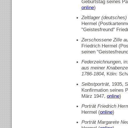
Geburtstag seines Pa
online
)
Zeltlager (deutsches
Hermel (Postkartenmot
"Geistesfreund" Frie
Zerschossene Zille a
Friedrich Hermel (Pos
seinen "Geistesfreun
Federzeichnungen
, i
aus meiner Knabenzei
1786-1804
, Köln: Sch
Selbstporträt
, 1935, 
Konfirmation seines 
März 1947,
online
)
Porträt Friedrich Her
Hermel (
online
)
Porträt Margarete Ne