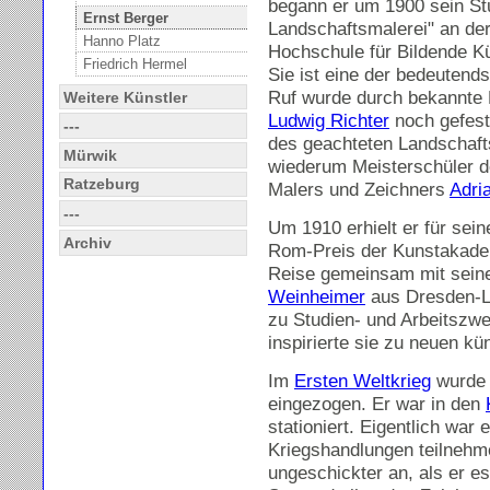
begann er um 1900 sein St
Ernst Berger
Landschaftsmalerei" an de
Hanno Platz
Hochschule für Bildende Kü
Friedrich Hermel
Sie ist eine der bedeutend
Ruf wurde durch bekannt
Weitere Künstler
Ludwig Richter
noch gefest
---
des geachteten Landschaf
Mürwik
wiederum Meisterschüler 
Ratzeburg
Malers und Zeichners
Adri
---
Um 1910 erhielt er für sei
Archiv
Rom-Preis der Kunstakadem
Reise gemeinsam mit sein
Weinheimer
aus Dresden-La
zu Studien- und Arbeitszwe
inspirierte sie zu neuen k
Im
Ersten Weltkrieg
wurde 
eingezogen. Er war in den
stationiert. Eigentlich war
Kriegshandlungen teilnehme
ungeschickter an, als er e