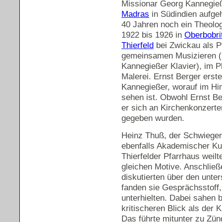
Missionar Georg Kannegieße
Madras
in Südindien aufge
40 Jahren noch ein Theolog
1922 bis 1926 in
Oberbobri
Thierfeld
bei Zwickau als Pf
gemeinsamen Musizieren (E.
Kannegießer Klavier), im P
Malerei. Ernst Berger erste
Kannegießer, worauf im Hin
sehen ist. Obwohl Ernst Ber
er sich an Kirchenkonzerten
gegeben wurden.
Heinz Thuß, der Schwieger
ebenfalls Akademischer Ku
Thierfelder Pfarrhaus weilt
gleichen Motive. Anschließe
diskutierten über den unter
fanden sie Gesprächsstoff,
unterhielten. Dabei sahen 
kritischeren Blick als der 
Das führte mitunter zu Zün