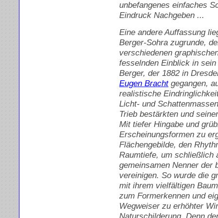
unbefangenes einfaches S
Eindruck Nachgeben ...
Eine andere Auffassung lie
Berger-Sohra zugrunde, de
verschiedenen graphischen
fesselnden Einblick in sei
Berger, der 1882 in Dresde
Eugen Bracht
gegangen, au
realistische Eindringlichk
Licht- und Schattenmassen 
Trieb bestärkten und sein
Mit tiefer Hingabe und grüb
Erscheinungsformen zu erg
Flächengebilde, den Rhyth
Raumtiefe, um schließlich 
gemeinsamen Nenner der bi
vereinigen. So wurde die 
mit ihrem vielfältigen Bau
zum Formerkennen und eige
Wegweiser zu erhöhter Wirk
Naturschilderung. Denn dem