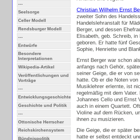
---
Christian Wilhelm Ernst Be
Seelsorge
zweiter Sohn des Handelss
Celler Modell
Handelslehranstalt für Mä
Rendsburger Modell
Berger, und dessen Ehefr
Elisabeth, geb. Schreib, i
---
geboren. Er hatte fünf Ges
Entwürfe
Sophie, Henriette und Blan
Besondere
Interpretationen
Ernst Berger war schon als
anfangs nach Gehör, späte
Wikipedia-Artikel
seiner Geige, die er von 
Veröffentlichungen und
hatte. Ob er die Noten von
Vorträge
Musiklehrer erlernte, ist n
---
regelmäßig mit dem Vater. D
Entwicklungsgeschichte
Johannes Cello und Ernst V
Geschichte und Politik
auch in einem Quartett. Of
Violine auf dem Rücken, 
---
ihnen zu musizieren.
Ottonische Herrscher
Die Geige, die er später b
Reichskirchensystem
hatte er selbst entdeckt und
Bündnispolitik