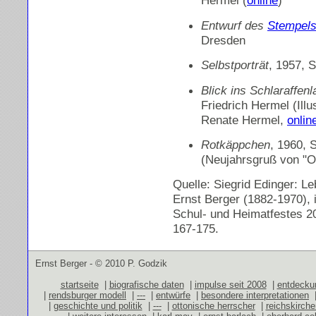
Hermel (
online
)
Entwurf des
Stempel
Dresden
Selbstporträt
, 1957,
Blick ins Schlaraffen
Friedrich Hermel (Illu
Renate Hermel,
onlin
Rotkäppchen
, 1960, 
(Neujahrsgruß von "O
Quelle: Siegrid Edinger: 
Ernst Berger (1882-1970), 
Schul- und Heimatfestes 2
167-175.
Ernst Berger - © 2010 P. Godzik
startseite
|
biografische daten
|
impulse seit 2008
|
entdecku
|
rendsburger modell
|
---
|
entwürfe
|
besondere interpretationen
|
geschichte und politik
|
---
|
ottonische herrscher
|
reichskirch