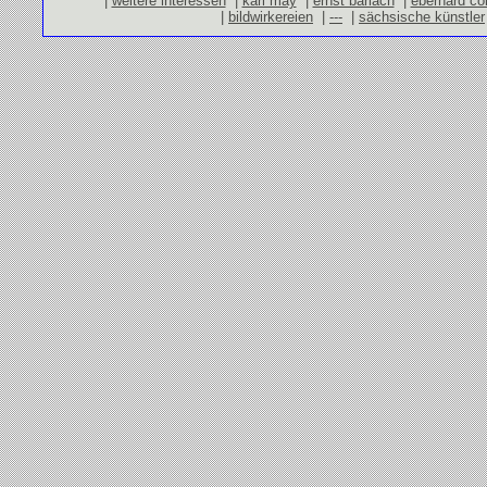
|
weitere interessen
|
karl may
|
ernst barlach
|
eberhard co
|
bildwirkereien
|
---
|
sächsische künstler