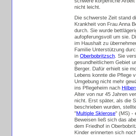
schwere körperliche Arbeit 
nicht leicht.
Die schwerste Zeit stand d
Krankheit von Frau Anna Be
durch. Sie wurde bettläger
aufopferungsvoll um sie. Die
im Haushalt zu übernehmen.
Familie Unterstützung dur
in
Oberbobritzsch
. Sie ver
gesundheitlichem Gebiet un
Berger. Dafür erhielt sie 
Lebens konnte die Pflege v
Umgebung nicht mehr gewäh
ins Pflegeheim nach
Hilber
Alter von nur 45 Jahren ver
nicht. Erst später, als di
beschrieben wurden, stellt
"
Multiple Sklerose
" (MS) -
Beweisen ließ sich das abe
dem Friedhof in Oberbobritz
Kinder erinnerten sich noc