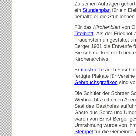
Zu seinen Aufträgen gehör
ein
Stundenplan
für ein Ele
bemalte er die Stuhllehnen
Für das
Kirchenblatt
von Ob
Titelblatt
. Als der Friedhof
Frauenstein umgestaltet und
Berger 1931 die Entwürfe fü
Sie schmücken noch heute
Kirchenarchivs.
Er
illustrierte
auch Fasching
fertigte Plakate für Vereine
Gebrauchsgrafiken
sind von
Die Schüler der Sohraer Sch
Weihnachtszeit einen Aben
Saal des Gasthofes aufführt
Gäste aus Sohra und Umgeb
waren von Ernst Berger ges
Umrahmung wurde von ihm
Stempel
für die Gemeinde 