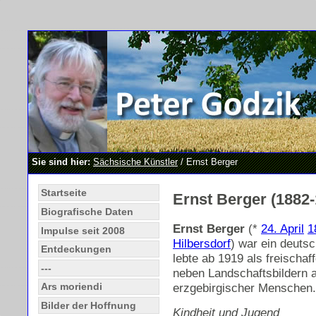
Sie sind hier:
Sächsische Künstler
/ Ernst Berger
Startseite
Ernst Berger (1882-
Biografische Daten
Ernst Berger
(*
24. April
1
Impulse seit 2008
Hilbersdorf
) war ein deuts
Entdeckungen
lebte ab 1919 als freischaf
---
neben Landschaftsbildern 
erzgebirgischer Menschen.
Ars moriendi
Bilder der Hoffnung
Kindheit und Jugend