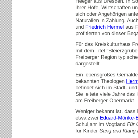
Heeger aus Dresden. In So
ihrer Höfe, Wirtschaften u
sich oder Angehörigen anfe
Naturalien in Zahlung. Auc
und
Friedrich Hermel
aus F
profitierten von dieser Beg
Für das Kreiskulturhaus Fre
mit dem Titel "Bleierzgrube
Freiberger Region typische
dargestellt.
Ein lebensgroßes Gemälde v
bekannten Theologen
Herm
befindet sich im Stadt- 
Sie leitete viele Jahre da
am Freiberger Obermarkt.
Weniger bekannt ist, dass B
etwa zwei
Eduard-Mörike-
Schuljahr im Vogtland
Für 
für Kinder
Sang und Klang 