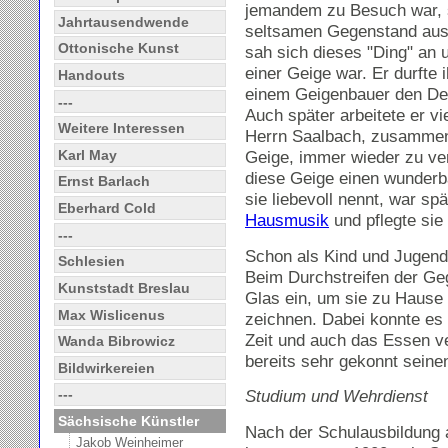
jemandem zu Besuch war, s
Jahrtausendwende
seltsamen Gegenstand aus 
Ottonische Kunst
sah sich dieses "Ding" an 
einer Geige war. Er durfte
Handouts
einem Geigenbauer den Dec
---
Auch später arbeitete er v
Weitere Interessen
Herrn Saalbach, zusammen,
Karl May
Geige, immer wieder zu ve
diese Geige einen wunderb
Ernst Barlach
sie liebevoll nennt, war spä
Eberhard Cold
Hausmusik
und pflegte sie
---
Schon als Kind und Jugendl
Schlesien
Beim Durchstreifen der Geg
Kunststadt Breslau
Glas ein, um sie zu Hause
Max Wislicenus
zeichnen. Dabei konnte es 
Zeit und auch das Essen ve
Wanda Bibrowicz
bereits sehr gekonnt seinen
Bildwirkereien
Studium und Wehrdienst
---
Sächsische Künstler
Nach der Schulausbildung
Jakob Weinheimer