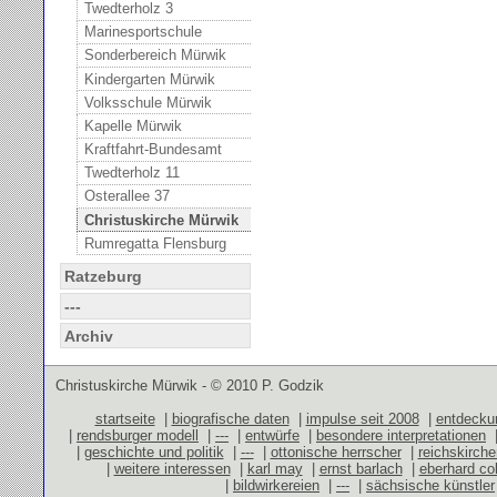
Twedterholz 3
Marinesportschule
Sonderbereich Mürwik
Kindergarten Mürwik
Volksschule Mürwik
Kapelle Mürwik
Kraftfahrt-Bundesamt
Twedterholz 11
Osterallee 37
Christuskirche Mürwik
Rumregatta Flensburg
Ratzeburg
---
Archiv
Christuskirche Mürwik - © 2010 P. Godzik
startseite
|
biografische daten
|
impulse seit 2008
|
entdecku
|
rendsburger modell
|
---
|
entwürfe
|
besondere interpretationen
|
geschichte und politik
|
---
|
ottonische herrscher
|
reichskirch
|
weitere interessen
|
karl may
|
ernst barlach
|
eberhard co
|
bildwirkereien
|
---
|
sächsische künstler