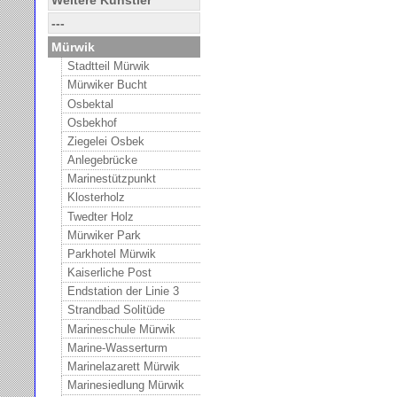
---
Mürwik
Stadtteil Mürwik
Mürwiker Bucht
Osbektal
Osbekhof
Ziegelei Osbek
Anlegebrücke
Marinestützpunkt
Klosterholz
Twedter Holz
Mürwiker Park
Parkhotel Mürwik
Kaiserliche Post
Endstation der Linie 3
Strandbad Solitüde
Marineschule Mürwik
Marine-Wasserturm
Marinelazarett Mürwik
Marinesiedlung Mürwik