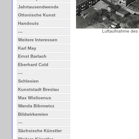
Jahrtausendwende
Ottonische Kunst
Handouts
Luftaufnahme des 
---
Weitere Interessen
Karl May
Ernst Barlach
Eberhard Cold
---
Schlesien
Kunststadt Breslau
Max Wislicenus
Wanda Bibrowicz
Bildwirkereien
---
Sächsische Künstler
Weitere Künstler