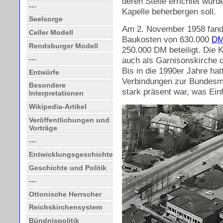
deren Stelle errichtet wur
---
Kapelle beherbergen soll.
Seelsorge
Am 2. November 1958 fand 
Celler Modell
Baukosten von 630.000
D
Rendsburger Modell
250.000 DM beteiligt. Die K
---
auch als Garnisonskirche
Bis in die 1990er Jahre ha
Entwürfe
Verbindungen zur Bundesmar
Besondere
stark präsent war, was Ein
Interpretationen
Wikipedia-Artikel
Veröffentlichungen und
Vorträge
---
Entwicklungsgeschichte
Geschichte und Politik
---
Ottonische Herrscher
Reichskirchensystem
Bündnispolitik