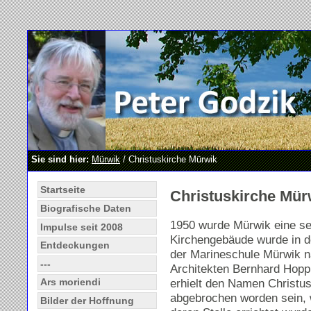
Sie sind hier:
Mürwik
/ Christuskirche Mürwik
Startseite
Christuskirche Mür
Biografische Daten
1950 wurde Mürwik eine se
Impulse seit 2008
Kirchengebäude wurde in d
Entdeckungen
der Marineschule Mürwik 
---
Architekten Bernhard Hopp 
erhielt den Namen Christusk
Ars moriendi
abgebrochen worden sein,
Bilder der Hoffnung